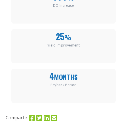
DO Increase
25
%
Yield Improvement
4
MONTHS
Payback Period
Compartir