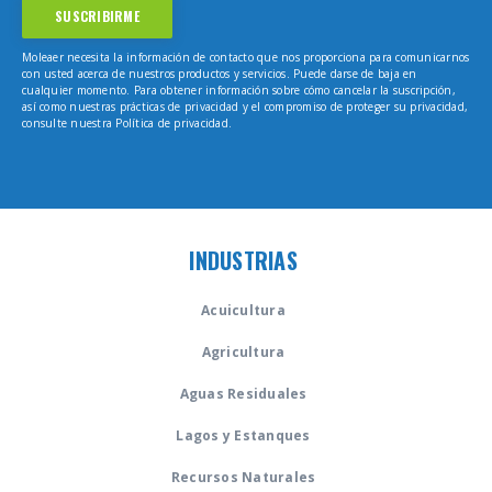
Moleaer necesita la información de contacto que nos proporciona para comunicarnos
con usted acerca de nuestros productos y servicios. Puede darse de baja en
cualquier momento. Para obtener información sobre cómo cancelar la suscripción,
así como nuestras prácticas de privacidad y el compromiso de proteger su privacidad,
consulte nuestra Política de privacidad.
INDUSTRIAS
Acuicultura
Agricultura
Aguas Residuales
Lagos y Estanques
Recursos Naturales