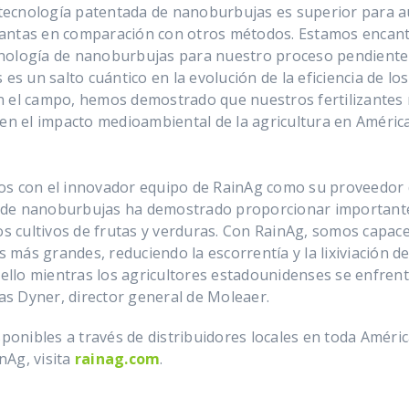
ecnología patentada de nanoburbujas es superior para au
s plantas en comparación con otros métodos. Estamos enca
nología de nanoburbujas para nuestro proceso pendiente 
es un salto cuántico en la evolución de la eficiencia de los 
n el campo, hemos demostrado que nuestros fertilizantes 
en el impacto medioambiental de la agricultura en América"
os con el innovador equipo de RainAg como su proveedor 
de nanoburbujas ha demostrado proporcionar importantes
os cultivos de frutas y verduras. Con RainAg, somos capace
os más grandes, reduciendo la escorrentía y la lixiviación 
 ello mientras los agricultores estadounidenses se enfrent
las Dyner, director general de Moleaer.
sponibles a través de distribuidores locales en toda Améri
inAg, visita
rainag.com
.