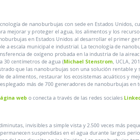
cnología de nanoburbujas con sede en Estados Unidos, cuy
ra mejorar y proteger el agua, los alimentos y los recurs
nanoburbujas en Estados Unidos al desarrollar el primer 
e a escala municipal e industrial. La tecnología de nano
sferencia de oxígeno probada en la industria de la aireaci
da 30 centímetros de agua (
Michael Stenstrom
, UCLA, 201
trado que las nanoburbujas son una solución rentable y 
e de alimentos, restaurar los ecosistemas acuáticos y mej
 desplegado más de 700 generadores de nanoburbujas en t
página web
o conecta a través de las redes sociales
Linke
minutas, invisibles a simple vista y 2.500 veces más pequ
a permanecen suspendidas en el agua durante largos perio