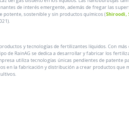
caz del gas disuelto en los líquidos. Las nanoburbujas tam
nantes de interés emergente, además de fregar las superf
te potente, sostenible y sin productos químicos (
Shiroodi, 
021).
productos y tecnologías de fertilizantes líquidos. Con más
po de RainAG se dedica a desarrollar y fabricar los fertili
mpresa utiliza tecnologías únicas pendientes de patente pa
ios en la fabricación y distribución a crear productos que 
ultivos.